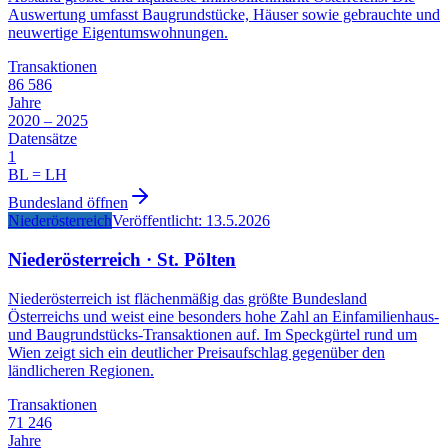
Auswertung umfasst Baugrundstücke, Häuser sowie gebrauchte und
neuwertige Eigentumswohnungen.
Transaktionen
86 586
Jahre
2020 – 2025
Datensätze
1
BL = LH
Bundesland öffnen
Niederösterreich
Veröffentlicht:
13.5.2026
Niederösterreich
·
St. Pölten
Niederösterreich ist flächenmäßig das größte Bundesland
Österreichs und weist eine besonders hohe Zahl an Einfamilienhaus-
und Baugrundstücks-Transaktionen auf. Im Speckgürtel rund um
Wien zeigt sich ein deutlicher Preisaufschlag gegenüber den
ländlicheren Regionen.
Transaktionen
71 246
Jahre