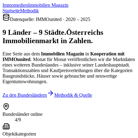
Immomedien
Immobilien Magazin
Startseite
Methodik
Datenquelle:
IMMOunited
· 2020 – 2025
9 Länder – 9 Städte.
Österreichs
Immobilien­markt in Zahlen.
Eine Serie aus dem
Immobilien Magazin
in
Kooperation mit
IMMOunited
. Monat für Monat veröffentlichen wir die Marktdaten
eines weiteren Bundes­landes – inklusive seiner Landes­hauptstadt.
Transaktions­zahlen und Kaufpreis­verteilungen über die Kategorien
Baugrundstücke, Häuser sowie gebrauchte und neuwertige
Eigentums­wohnungen.
Zu den Bundesländern
Methodik & Quelle
Bundesländer online
4/9
Objekt­kategorien