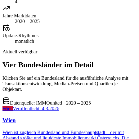
4
Jahre Marktdaten
2020 – 2025
Update-Rhythmus
monatlich
Aktuell verfügbar
Vier Bundesländer im Detail
Klicken Sie auf ein Bundesland für die ausführliche Analyse mit
Transaktions­entwicklung, Median-Preisen und Quartilen je
Objektart.
Datenquelle:
IMMOunited
· 2020 – 2025
Wien
Veröffentlicht:
4.3.2026
Wien
Wien ist zugleich Bundesland und Bundeshauptstadt – der mit
Abstand größte und liquideste Immobilienmarkt Österreichs. Die