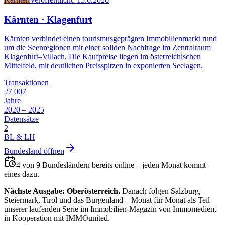
Kärnten
·
Klagenfurt
Kärnten verbindet einen tourismusgeprägten Immobilienmarkt rund
um die Seenregionen mit einer soliden Nachfrage im Zentralraum
Klagenfurt–Villach. Die Kaufpreise liegen im österreichischen
Mittelfeld, mit deutlichen Preisspitzen in exponierten Seelagen.
Transaktionen
27 007
Jahre
2020 – 2025
Datensätze
2
BL & LH
Bundesland öffnen
4
von 9 Bundesländern bereits online – jeden Monat kommt
eines dazu.
Nächste Ausgabe: Oberösterreich.
Danach folgen Salzburg,
Steiermark, Tirol und das Burgenland – Monat für Monat als Teil
unserer laufenden Serie im Immobilien-Magazin von Immomedien,
in Kooperation mit IMMOunited.